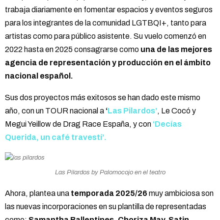
trabaja diariamente en fomentar espacios y eventos seguros
para los integrantes de la comunidad LGTBQI+, tanto para
artistas como para público asistente. Su vuelo comenzó en
2022 hasta en 2025 consagrarse como
una de las mejores
agencia de representación y producción en el ámbito
nacional español.
Sus dos proyectos más exitosos se han dado este mismo
año, con un TOUR nacional a
‘
Las Pilardos’
, Le Cocó y
Megui Yeillow de Drag Race España, y con
‘Decías
Querida, un café travestí’.
Las Pilardos by Palomocojo en el teatro
Ahora, plantea una
temporada 2025/26
muy ambiciosa son
las nuevas incorporaciones en su plantilla de representadas
como:
Samantha Ballentines, Choriza May, Satin