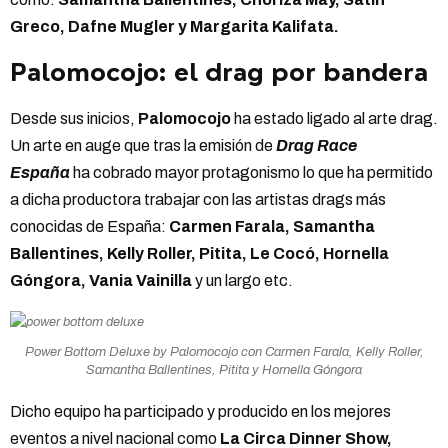
Greco, Dafne Mugler y Margarita Kalifata.
Palomocojo: el drag por bandera
Desde sus inicios,
Palomocojo
ha estado ligado al arte drag.
Un arte en auge que tras la emisión de
Drag Race
España
ha cobrado mayor protagonismo lo que ha permitido
a dicha productora trabajar con las artistas drags más
conocidas de España:
Carmen Farala, Samantha
Ballentines, Kelly Roller, Pitita, Le Cocó, Hornella
Góngora, Vania Vainilla
y un largo etc.
Power Bottom Deluxe by Palomocojo con Carmen Farala, Kelly Roller,
Samantha Ballentines, Pitita y Hornella Góngora
Dicho equipo ha participado y producido en los mejores
eventos a nivel nacional como
La Circa Dinner Show,