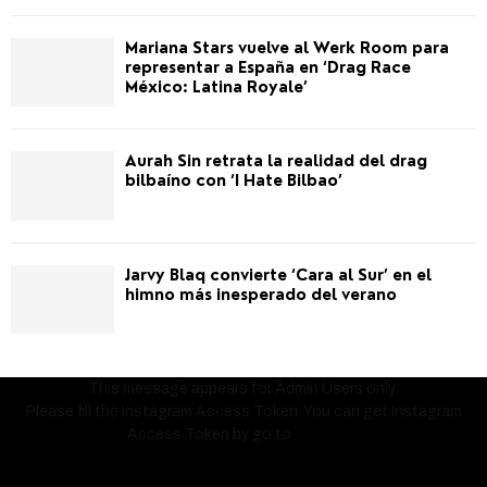
Mariana Stars vuelve al Werk Room para
representar a España en ‘Drag Race
México: Latina Royale’
Aurah Sin retrata la realidad del drag
bilbaíno con ‘I Hate Bilbao’
Jarvy Blaq convierte ‘Cara al Sur’ en el
himno más inesperado del verano
This message appears for Admin Users only:
Please fill the Instagram Access Token. You can get Instagram
Access Token by go to
this page