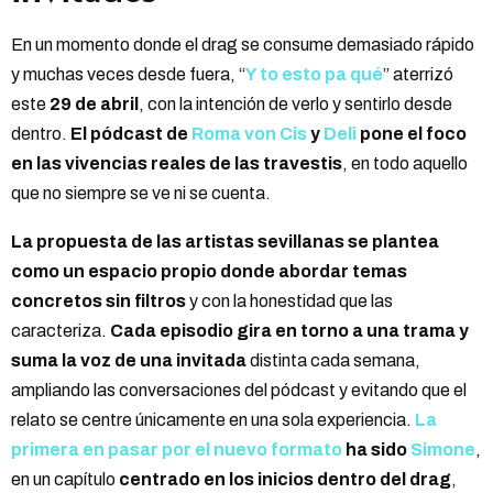
En un momento donde el drag se consume demasiado rápido
y muchas veces desde fuera, “
Y to esto pa qué
” aterrizó
este
29 de abril
, con la intención de verlo y sentirlo desde
dentro.
El pódcast de
Roma von Cis
y
Deli
pone el foco
en las vivencias reales de las travestis
, en todo aquello
que no siempre se ve ni se cuenta.
La propuesta de las artistas sevillanas se plantea
como un espacio propio donde abordar temas
concretos sin filtros
y con la honestidad que las
caracteriza.
Cada episodio gira en torno a una trama y
suma la voz de una invitada
distinta cada semana,
ampliando las conversaciones del pódcast y evitando que el
relato se centre únicamente en una sola experiencia.
La
primera en pasar por el nuevo formato
ha sido
Simone
,
en un capítulo
centrado en los inicios dentro del drag
,