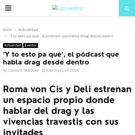
PRIMARY
MENU
Inicio
Actualidad
‘Y to esto pa qué’, el pódcast que habla drag desde dentro
Actualidad
Eventos
‘Y to esto pa qué’, el pódcast que
habla drag desde dentro
by
Carlos R. Márquez
9 de mayo de 2026
Roma von Cis y Deli estrenan
un espacio propio donde
hablar del drag y las
vivencias travestis con sus
invitades