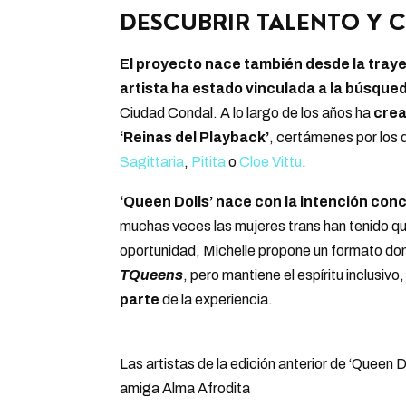
DESCUBRIR TALENTO Y 
El proyecto nace también desde la traye
artista ha estado vinculada a la búsque
Ciudad Condal. A lo largo de los años ha
crea
‘Reinas del Playback’
, certámenes por los
Sagittaria
,
Pitita
o
Cloe Vittu
.
‘Queen Dolls’ nace con la intención con
muchas veces las mujeres trans han tenido que 
oportunidad, Michelle propone un formato don
TQueens
, pero mantiene el espíritu inclusivo
parte
de la experiencia.
Las artistas de la edición anterior de ‘Queen 
amiga Alma Afrodita