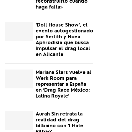
reconstruirlo cuando
haga falta»
‘Doll House Show’, el
evento autogestionado
por Serlith y Nova
Aphrodisia que busca
impulsar el drag local
en Alicante
Mariana Stars vuelve al
Werk Room para
representar a España
en ‘Drag Race México:
Latina Royale’
Aurah Sin retrata la
realidad del drag
bilbaíno con ‘I Hate
Bilbao’