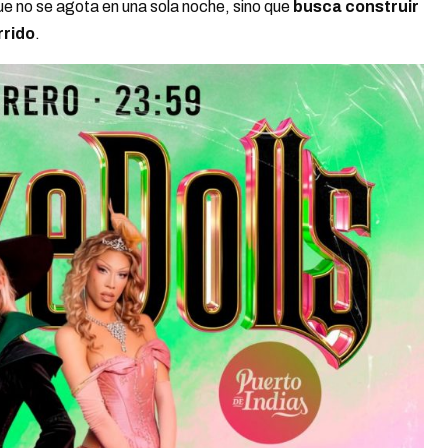
e no se agota en una sola noche, sino que
busca construir
rrido
.