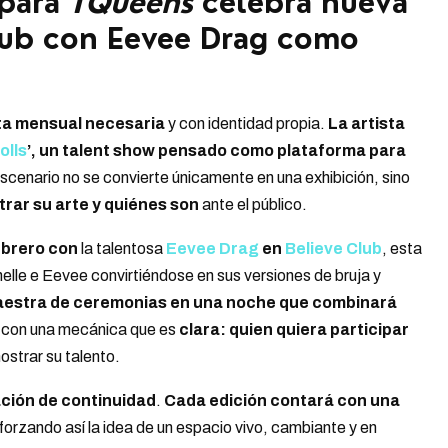
 para
TQueens
celebra nueva
lub con Eevee Drag como
ta mensual necesaria
y con identidad propia.
La artista
olls
’, un talent show pensado como plataforma para
escenario no se convierte únicamente en una exhibición, sino
rar su arte y quiénes son
ante el público.
ebrero con
la talentosa
Eevee Drag
en
Believe Club
, esta
helle e Eevee convirtiéndose en sus versiones de bruja y
maestra de ceremonias en una noche que combinará
, con una mecánica que es
clara: quien quiera participar
ostrar su talento.
ción de continuidad
.
Cada edición contará con una
eforzando así la idea de un espacio vivo, cambiante y en