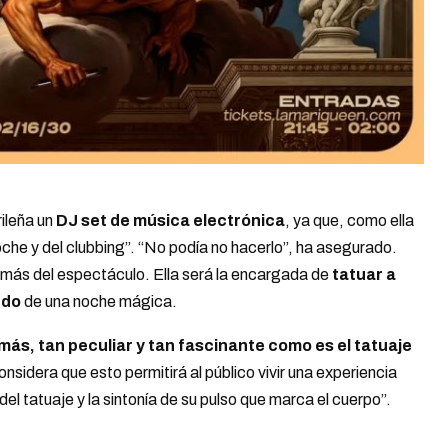
rileña un
DJ set de música electrónica
, ya que, como ella
oche y del clubbing”. “No podía no hacerlo”, ha asegurado.
 más del espectáculo. Ella será la encargada de
tatuar a
rdo
de una noche mágica.
 más, tan peculiar y tan fascinante como es
el tatuaje
onsidera que esto permitirá al público vivir una experiencia
r del tatuaje y la sintonía de su pulso que marca el cuerpo”.