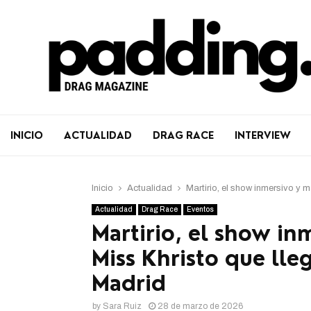
INICIO
ACTUALIDAD
DRAG RACE
INTERVIEW
Inicio
Actualidad
Martirio, el show inmersivo y 
Actualidad
Drag Race
Eventos
Martirio, el show in
Miss Khristo que lle
Madrid
by
Sara Ruiz
28 de marzo de 2026