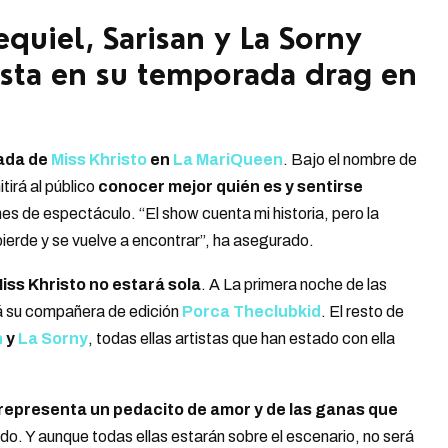
quiel, Sarisan y La Sorny
ista en su temporada drag en
ada de
Miss Khristo
en
La MariQueen
. Bajo el nombre de
tirá al público
conocer mejor quién es y sentirse
hes de espectáculo. “El show cuenta mi historia, pero la
 pierde y se vuelve a encontrar”, ha asegurado.
Miss Khristo no estará sola
. A La primera noche de las
á su compañera de edición
Porca Theclubkid
. El resto de
n
y
La Sorny
, todas ellas artistas que han estado con ella
representa un pedacito de amor y de las ganas que
ado. Y aunque todas ellas estarán sobre el escenario, no será