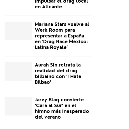
impulsar el drag local
en Alicante
Mariana Stars vuelve al
Werk Room para
representar a España
en ‘Drag Race México:
Latina Royale’
Aurah Sin retrata la
realidad del drag
bilbaíno con ‘I Hate
Bilbao’
Jarvy Blaq convierte
‘Cara al Sur’ en el
himno más inesperado
del verano