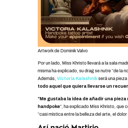
Artwork de Dominik Valvo
Por un lado, Miss Khristo llevará a la sala mad
misma ha explicado, su drag se nutre “de la n
Además,
Victoria Kalashnik
será una pieza
todo aquel que quiera llevarse un recue
“Me gustaba la idea de añadir una pieza
handpoke
”, ha explicado Miss Khristo, que c
“casi mística entre la belleza del arte, el dolo
Así nació Martirio