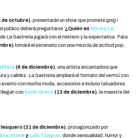
6 de octubre)
, presentarán un show que promete
goig i
el público deberá preguntarse ‘
¿Quién es
Norma Le
de La Sastrería jugará con el misterio y la expectativa. Para
embre)
tomará el escenario con una mezcla de actitud pop,
lifata
(6 de diciembre)
, una artista encantadora que
nura y calidez. La Sastrería ampliará el formato del
vermú
con
n evento con mucha moda, accesorios e incluso tatuadores.
l llegan con
Satin Greco
(13 de diciembre)
, la maestra del
lesquero (21 de diciembre)
, protagonizado por
ana Stone
y
Lulu Txispun
, donde sensualidad, humor y