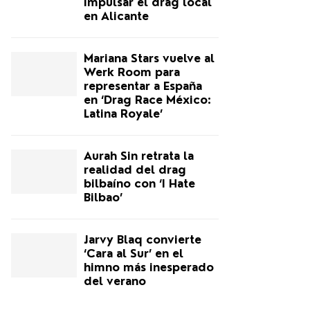
impulsar el drag local
en Alicante
Mariana Stars vuelve al
Werk Room para
representar a España
en ‘Drag Race México:
Latina Royale’
Aurah Sin retrata la
realidad del drag
bilbaíno con ‘I Hate
Bilbao’
Jarvy Blaq convierte
‘Cara al Sur’ en el
himno más inesperado
del verano