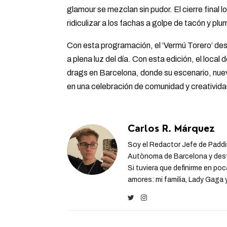
glamour se mezclan sin pudor. El cierre final 
ridiculizar a los fachas a golpe de tacón y plu
Con esta programación, el ‘Vermú Torero’ desp
a plena luz del día. Con esta edición, el loca
drags en Barcelona, donde su escenario, nuev
en una celebración de comunidad y creativida
Carlos R. Márquez
Soy el Redactor Jefe de Paddi
Autònoma de Barcelona y destin
Si tuviera que definirme en poc
amores: mi familia, Lady Gaga y