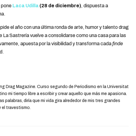
lo pone
Laca Udilla
(28 de diciembre)
, dispuesta a
ma.
ide el año con una última ronda de arte, humor y talento drag
l de La Sastrería vuelve a consolidarse como una casa para las
amente, apuesta por la visibilidad y transforma cada
finde
d.
ng Drag Magazine. Curso segundo de Periodismo en la Universitat
o mi tiempo libre a escribir y crear aquello que más me apasiona.
as palabras, diría que mi vida gira alrededor de mis tres grandes
 el travestismo.