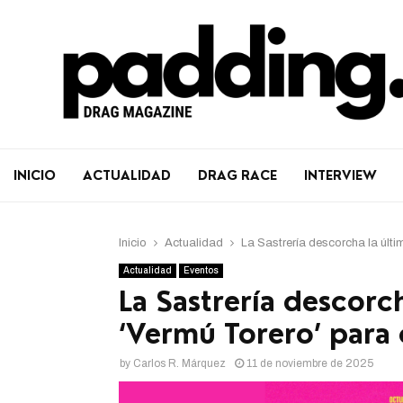
INICIO
ACTUALIDAD
DRAG RACE
INTERVIEW
Inicio
Actualidad
La Sastrería descorcha la últi
Actualidad
Eventos
La Sastrería descorc
‘Vermú Torero’ para
by
Carlos R. Márquez
11 de noviembre de 2025