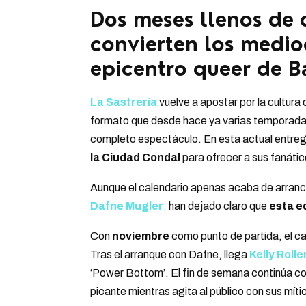
Dos meses llenos de 
convierten los mediod
epicentro queer de B
La Sastrería
vuelve a apostar por la cultura
formato que desde hace ya varias temporada
completo espectáculo. En esta actual entreg
la Ciudad Condal
para ofrecer a sus fanátic
Aunque el calendario apenas acaba de arranca
Dafne Mugler
,
han dejado claro que
esta e
Con
noviembre
como punto de partida, el ca
Tras el arranque con Dafne, llega
Kelly Rolle
‘Power Bottom’. El fin de semana continúa c
picante mientras agita al público con sus mít