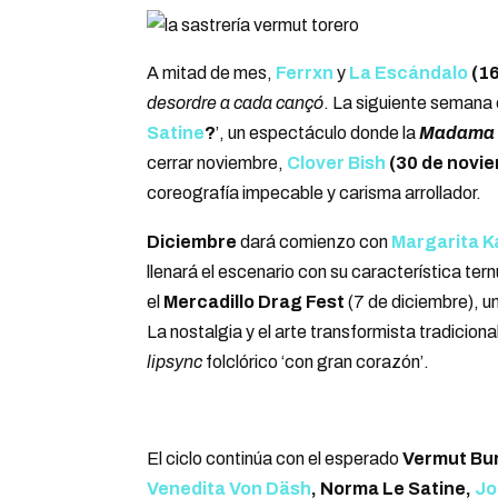
A mitad de mes,
Ferrxn
y
La Escándalo
(1
desordre a cada cançó
. La siguiente semana 
Satine
?
’, un espectáculo donde la
Madama
cerrar noviembre,
Clover Bish
(30 de novi
coreografía impecable y carisma arrollador.
Diciembre
dará comienzo con
Margarita Ka
llenará el escenario con su característica ter
el
Mercadillo Drag Fest
(7 de diciembre), u
La nostalgia y el arte transformista tradiciona
lipsync
folclórico ‘con gran corazón’.
El ciclo continúa con el esperado
Vermut Bur
Venedita Von Däsh
, Norma Le Satine,
Jo