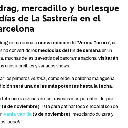
drag, mercadillo y burlesque
ías de La Sastrería en el
arcelona
 drag diurna con una
nueva edición
del ‘
Vermú Torero
’, un
s ha convertido los
mediodías del fin de semana
en un
a, muchas de las travestis del panorama nacional
visitarán
os unos increíbles y variados shows.
r, los primeros
vermús
, como el de la bailarina malagueña
dición será una de las más potentes hasta la fecha
.
rtel reúne a algunas de las travestis más potentes del país.
r
(8 de noviembre)
, lista para patinar todo el local al son de
on
Vania Vanilla
(9 de noviembre)
, mezclando dulzura y
icos
‘uoooh’
.