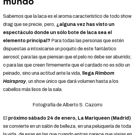
mundo
Sabemos que la laca es el aroma característico de todo show
drag que se precie, pero,
¿alguna vez has visto un
espectáculo donde un sólo bote de laca sea el
elemento principal?
Para todas las personas que estén
dispuestas a intoxicarse un poquito de este fantástico
aerosol; para las que piensan que el pelo no debe ser aburrido;
o para las que creen firmemente que el cardado no es sólo un
peinado, sino una actitud ante la vida,
llega
Rimbom
Hairspray
, un show único que dará volumen hasta a los
cabellos más lisos de la sala.
Fotografía de Alberto S. Cazorro
El
próximo sábado 24 de enero, La Mariqueen (Madrid)
se convierte en un salón de belleza, en una peluquería de toda
la vida, de esas en las que cuando entras parece que viajas en