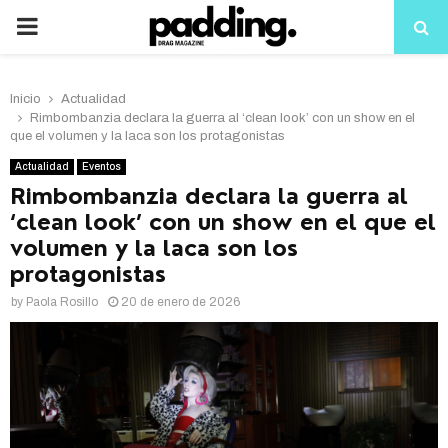
PRIMARY
MENU
Inicio
Actualidad
Rimbombanzia declara la guerra al ‘clean look’ con un show en el
que el volumen y la laca son los protagonistas
Actualidad
Eventos
Rimbombanzia declara la guerra al
‘clean look’ con un show en el que el
volumen y la laca son los
protagonistas
by
Paola Rosillo
20 de enero de 2026