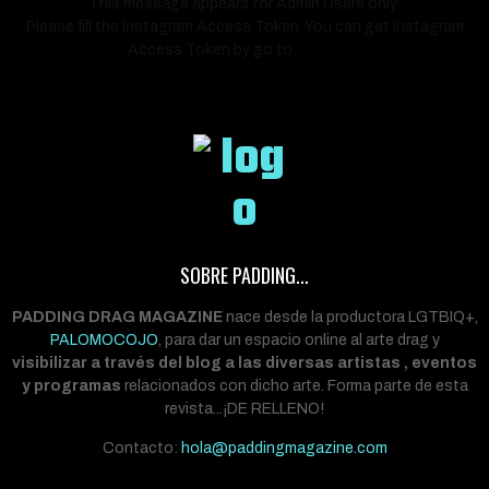
This message appears for Admin Users only:
Please fill the Instagram Access Token. You can get Instagram
Access Token by go to
this page
SOBRE PADDING...
PADDING DRAG MAGAZINE
nace desde la productora LGTBIQ+,
PALOMOCOJO
, para dar un espacio online al arte drag y
visibilizar a través del blog a las diversas artistas , eventos
y programas
relacionados con dicho arte. Forma parte de esta
revista...¡DE RELLENO!
Contacto:
hola@paddingmagazine.com