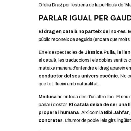
Ofèlia Drag per l’estrena de la pel·lícula de ‘Ma
PARLAR IGUAL PER GAUD
El drag en català no parteix del no-res
.
E
públic reconeix de seguida (encara que molts c
En els espectacles de
Jèssica Pulla
,
la lle
el català, les traduccions i els dobles sentits
mateixa manera d’entendre el drag apareix e
conductor del seu univers escènic
. No ca
que tot flueixi amb naturalitat.
Medusa
ho enfoca des d’un altre lloc. El se
parlar i d’estar.
El català deixa de ser una 
propera i humana
. Així com la
Bibi Jahfar
concrete
s. L’humor de poble i els girs lingü