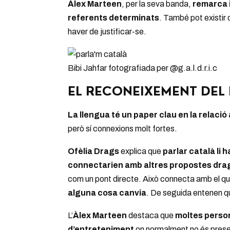
Àlex Marteen
, per la seva banda,
remarca i
referents determinats
. També pot existir 
haver de justificar-se.
Bibi Jahfar fotografiada per @g.a.l.d.r.i.c
EL RECONEIXEMENT DEL 
La llengua té un paper clau en la relació
però sí connexions molt fortes.
Ofèlia Drags
explica que
parlar català li
connectarien amb altres propostes dra
com un pont directe. Això connecta amb el qu
alguna cosa canvia
. De seguida entenen qu
L’
Àlex Marteen
destaca que
moltes person
d’entreteniment
on normalment no és pres