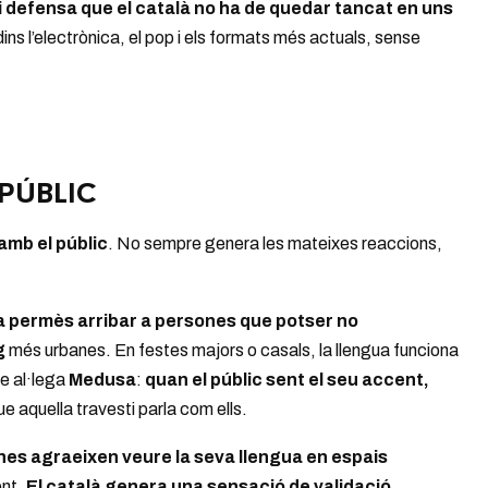
 defensa que el català no ha de quedar tancat en uns
dins l’electrònica, el pop i els formats més actuals, sense
PÚBLIC
 amb el públic
. No sempre genera les mateixes reaccions,
 ha permès arribar a persones que potser no
g
més urbanes. En festes majors o casals, la llengua funciona
e al·lega
Medusa
:
quan el públic sent el seu accent,
e aquella travesti parla com ells.
es agraeixen veure la seva llengua en espais
ent.
El català genera una sensació de validació