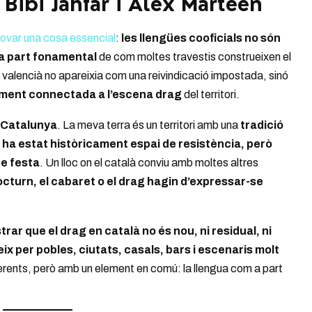
 Bibi Jahfar i Àlex Marteen
ovar una cosa essencial
:
les llengües cooficials no són
na part fonamental
de com moltes travestis construeixen el
 El valencià no apareixia com una reivindicació impostada, sinó
dament connectada a l’escena drag
del territori.
a Catalunya
. La meva terra és un territori amb una
tradició
 ha estat històricament espai de resistència, però
de festa
. Un lloc on el català conviu amb moltes altres
octurn, el cabaret o el drag hagin d’expressar-se
rar que el drag en català no és nou, ni residual, ni
eix per pobles, ciutats, casals, bars i escenaris molt
ferents, però amb un element en comú: la llengua com a part