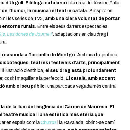
u d’Urgell
.
Filòloga catalana
i filla drag de Jèssica Pulla,
 de l’humor, la música i el teatre català.
S’inspira en
m i les sèries de TV3,
amb una clara voluntat de portar
s entorns rurals
. Entre els seus darrers espectacles
Sis. Les dones de Jaume I
’
, adaptacions en clau drag i
ura.
ti
nascuda a Torroella de Montgrí
. Amb una trajectòria
iscoteques, teatres i festivals d’arts, principalment
i il·lustració científica,
el seu drag està profundament
r, cosir i maquillar a la perfecció.
El català, amb accent
ió amb el seu públic
i una part cada vegada més central
a de la llum de l’església del Carme de Manresa
.
El
el teatre musical i una estètica més etèria que
tuar en espais com la
Churros
i la Ravalada, obrint-se camí