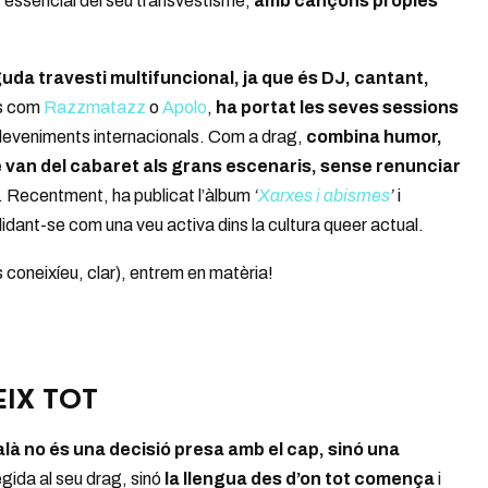
 essencial del seu transvestisme,
amb cançons pròpies
da travesti multifuncional, ja que és DJ, cantant,
es com
Razzmatazz
o
Apolo
,
ha portat les seves sessions
deveniments internacionals. Com a drag,
combina humor,
 van del cabaret als grans escenaris, sense renunciar
. Recentment, ha publicat l’àlbum
‘
Xarxes i abismes
’
i
lidant-se com una veu activa dins la cultura queer actual.
s coneixíeu, clar), entrem en matèria!
EIX TOT
alà no és una decisió presa amb el cap, sinó una
gida al seu drag, sinó
la llengua des d’on tot comença
i