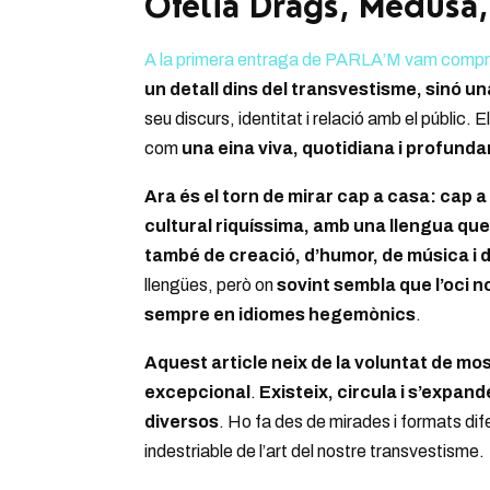
Ofèlia Drags, Medusa,
A la primera entraga de PARLA’M vam compr
un detall dins del transvestisme, sinó u
seu discurs, identitat i relació amb el públic.
com
una eina viva, quotidiana i profun
Ara és el torn de mirar cap a casa: cap 
cultural riquíssima, amb una llengua que
també de creació, d’humor, de música i 
llengües, però on
sovint sembla que l’oci n
sempre en idiomes hegemònics
.
Aquest article neix de la voluntat de most
excepcional
.
Existeix, circula i s’expand
diversos
. Ho fa des de mirades i formats di
indestriable de l’art del nostre transvestisme.