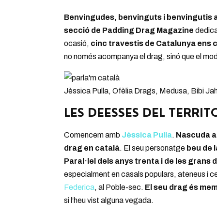
Benvingudes, benvinguts i benvingutis 
secció de Padding Drag Magazine
dedica
ocasió,
cinc travestis de Catalunya ens 
no només acompanya el drag, sinó que el modela
Jèssica Pulla, Ofèlia Drags, Medusa, Bibi Jah
LES DEESSES DEL TERRIT
Comencem amb
Jèssica Pulla
.
Nascuda a V
drag en català
. El seu personatge
beu de 
Paral·lel dels anys trenta i de les grans
especialment en casals populars, ateneus i ce
Federica
, al Poble-sec.
El seu drag és memò
si l’heu vist alguna vegada.