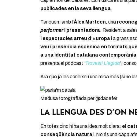
cap al món del cabaret. La música és una part
publicades en la seva llengua
.
Tanquem amb l’
Àlex Marteen
, una
reconegu
performer
i presentadora
. Resident a sal
i espectacles arreu d’Europa
i a grans es
veu i presència escènica en formats que
a una identitat catalana contemporània
presenta el pòdcast
‘
Travesti Llegida
’
, conso
Ara que ja les coneixeu una mica més (si no le
Medusa fotografiada per @dacefer
LA LLENGUA DES D’ON N
En totes cinc hi ha una idea molt clara:
el cat
conseqüència natural
. No és una capa afe