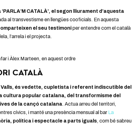
a ‘PARLA’M CATALÀ’, el segon lliurament d’aquesta
da al transvestisme en llengües cooficials. En aquesta
comparteixen el seu testimoni
per entendre com el català
, l’arrela i el projecta.
far i Àlex Marteen, en aquest ordre
ORI CATALÀ
alls, és vedette, cupletista i referent indiscutible del
la cultura popular catalana, del transformisme del
 dives de la cançó catalana
. Actua arreu del territori,
ntres cívics, i manté una presència mensual al bar
La
ria, política i espectacle a parts iguals
, com bé sabreu