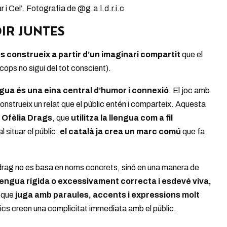
r i Cel’. Fotografia de @g.a.l.d.r.i.c
IR JUNTES
s construeix a partir d’un imaginari compartit
que el
ops no sigui del tot conscient).
ngua és una eina central d’humor i connexió
. El joc amb
 construeix un relat que el públic entén i comparteix. Aquesta
n
Ofèlia Drags
, que
utilitza la llengua com a fil
l situar el públic:
el català ja crea un marc comú
que fa
u drag no es basa en noms concrets, sinó en una manera de
llengua rígida o excessivament correcta i esdevé viva,
, que
juga amb paraules, accents i expressions molt
ístics creen una complicitat immediata amb el públic.