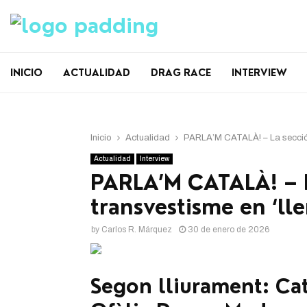
INICIO
ACTUALIDAD
DRAG RACE
INTERVIEW
Inicio
Actualidad
PARLA’M CATALÀ! – La secció o
Actualidad
Interview
PARLA’M CATALÀ! – L
transvestisme en ‘lle
by
Carlos R. Márquez
30 de enero de 2026
Segon lliurament: Cat