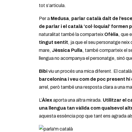
tot s’articula.
Per a
Medusa
,
parlar català dalt de l’esc
de parlar i el català ‘col·loquial’ formen p
naturalitat també la comparteix
Ofèlia
, que 
tingut sentit
, ja que el seu personatge neix
mare,
Jèssica Pulla
, també comparteix el se
llengua no acompanya el personatge, sinó que 
Bibi
viu un procés una mica diferent. El catal
barcelonina i veu com de poc present hi 
arrel, però també una resposta clara a una ma
L’
Àlex
aporta una altra mirada.
Utilitzar el 
una llengua tan vàlida com qualsevol alt
aquesta essència pop que tant ens agrada al