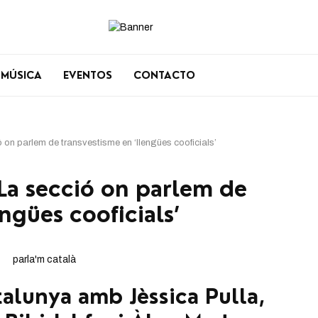
MÚSICA
EVENTOS
CONTACTO
n parlem de transvestisme en ‘llengües cooficials’
a secció on parlem de
ngües cooficials’
alunya amb Jèssica Pulla,