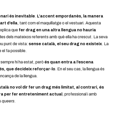
enari és inevitable
.
L’accent empordanès, la manera
art d’ella
, tant com el maquillatge o el vestuari. Aquesta
explica que
fer drag en una altra llengua no hauria
 des dels mateixos referents amb què ella ha crescut. La seva
u punt de vista:
sense català, el seu drag no existeix
. La
el fa possible.
à sempre hi ha estat, però
és quan entra a l’escena
és, que decideix reforçar-lo
. En el seu cas, la llengua és
ncança de la llengua.
català no vol dir fer un drag més limitat, al contrari, és
ra per fer entreteniment actual
, professional i amb
s
queers
.