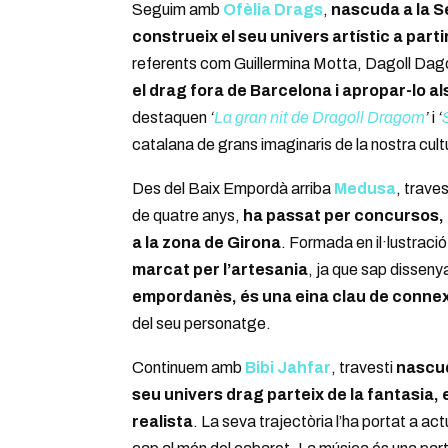
Seguim amb
Ofèlia Drags
,
nascuda a la Se
construeix el seu univers artístic a partir
referents com Guillermina Motta, Dagoll Dago
el drag fora de Barcelona i apropar-lo al
destaquen
‘
La gran nit de Dragoll Dragom
’
i
‘
catalana de grans imaginaris de la nostra cult
Des del Baix Empordà arriba
Medusa
, traves
de quatre anys,
ha passat per concursos, d
a la zona de Girona
. Formada en il·lustració 
marcat per l’artesania
, ja que sap dissenya
empordanès, és una eina clau de connex
del seu personatge.
Continuem amb
Bibi Jahfar
, travesti
nascud
seu univers drag parteix de la fantasia, 
realista
. La seva trajectòria l’ha portat a ac