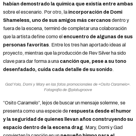
habían demostrado la química que existía entre ambas
sobre el escenario. Por otro, la
incorporación de Domi
Shameless, uno de sus amigos más cercanos
dentro y
fuera de la escena, terminó de completar una colaboración
que la artista define como el
encuentro de algunas de sus
personas favoritas
. Entre los tres han aportado ideas al
proyecto, mientras que la producción de Rev Silver ha sido
clave para dar forma a una
canción que, pese a su tono
desenfadado, cuida cada detalle de su sonido
.
Gad Yola, Domi y Mary en las fotos promocionales de «Osito Caramelo».
Fotografía de @platugroove
“Osito Caramelo”, lejos de buscar un mensaje solemne, se
presenta como una especie de
respuesta desde el humor
y la seguridad de quienes llevan años construyendo su
espacio dentro de la escena drag
. Mary, Domi y Gad
convierten la canción en un
pequeño himno para el