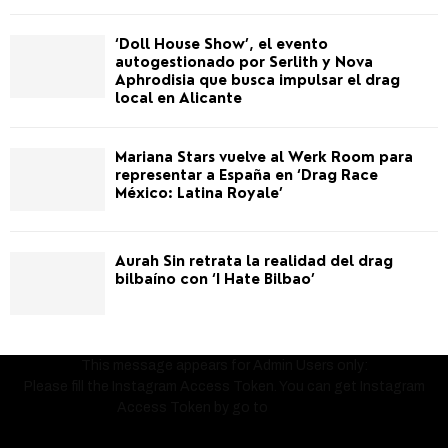
‘Doll House Show’, el evento
autogestionado por Serlith y Nova
Aphrodisia que busca impulsar el drag
local en Alicante
Mariana Stars vuelve al Werk Room para
representar a España en ‘Drag Race
México: Latina Royale’
Aurah Sin retrata la realidad del drag
bilbaíno con ‘I Hate Bilbao’
This message appears for Admin Users only:
Please fill the Instagram Access Token. You can get Instagram
Access Token by go to
this page