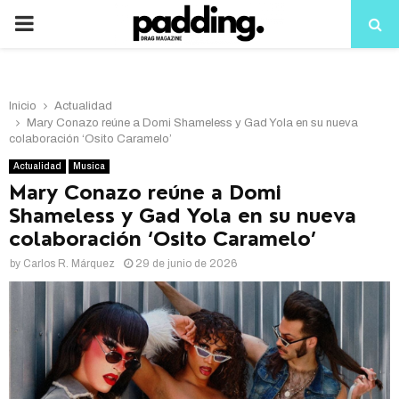
PRIMARY
MENU
Inicio
Actualidad
Mary Conazo reúne a Domi Shameless y Gad Yola en su nueva
colaboración ‘Osito Caramelo’
Actualidad
Musica
Mary Conazo reúne a Domi
Shameless y Gad Yola en su nueva
colaboración ‘Osito Caramelo’
by
Carlos R. Márquez
29 de junio de 2026