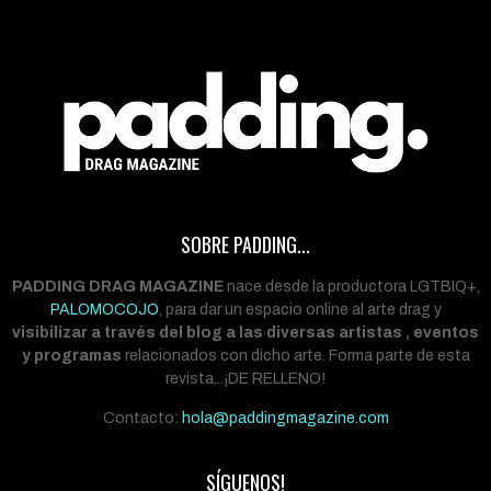
SOBRE PADDING...
PADDING DRAG MAGAZINE
nace desde la productora LGTBIQ+,
PALOMOCOJO
, para dar un espacio online al arte drag y
visibilizar a través del blog a las diversas artistas , eventos
y programas
relacionados con dicho arte. Forma parte de esta
revista...¡DE RELLENO!
Contacto:
hola@paddingmagazine.com
SÍGUENOS!