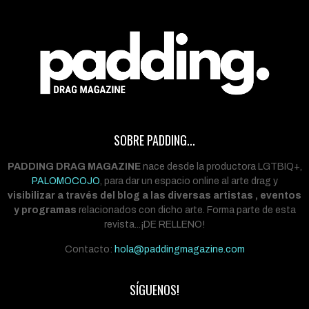
SOBRE PADDING...
PADDING DRAG MAGAZINE
nace desde la productora LGTBIQ+,
PALOMOCOJO
, para dar un espacio online al arte drag y
visibilizar a través del blog a las diversas artistas , eventos
y programas
relacionados con dicho arte. Forma parte de esta
revista...¡DE RELLENO!
Contacto:
hola@paddingmagazine.com
SÍGUENOS!