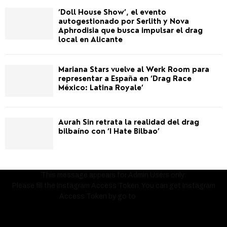
‘Doll House Show’, el evento
autogestionado por Serlith y Nova
Aphrodisia que busca impulsar el drag
local en Alicante
Mariana Stars vuelve al Werk Room para
representar a España en ‘Drag Race
México: Latina Royale’
Aurah Sin retrata la realidad del drag
bilbaíno con ‘I Hate Bilbao’
This message appears for Admin Users only:
Please fill the Instagram Access Token. You can get Instagram
Access Token by go to
this page