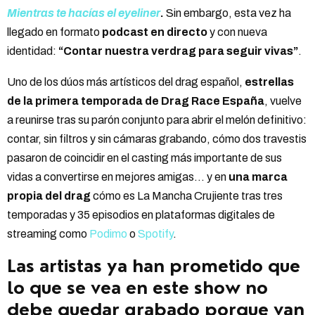
Mientras te hacías el eyeliner
.
Sin embargo, esta vez ha
llegado en formato
podcast en directo
y con nueva
identidad:
“Contar nuestra verdrag para seguir vivas”
.
Uno de los dúos más artísticos del drag español,
estrellas
de la primera temporada de Drag Race España
, vuelve
a reunirse tras su parón conjunto para abrir el melón definitivo:
contar, sin filtros y sin cámaras grabando, cómo dos travestis
pasaron de coincidir en el casting más importante de sus
vidas a convertirse en mejores amigas… y en
una marca
propia del drag
cómo es La Mancha Crujiente tras tres
temporadas y 35 episodios en plataformas digitales de
streaming como
Podimo
o
Spotify
.
Las artistas ya han prometido que
lo que se vea en este show no
debe quedar grabado porque van