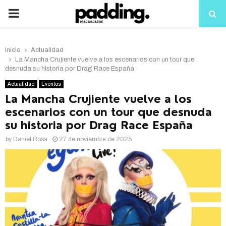
PRIMARY
MENU
Inicio
Actualidad
La Mancha Crujiente vuelve a los escenarios con un tour que
desnuda su historia por Drag Race España
Actualidad
Eventos
La Mancha Crujiente vuelve a los
escenarios con un tour que desnuda
su historia por Drag Race España
by
Daniel Rosa
27 de noviembre de 2025