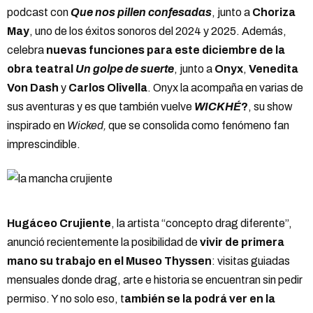
podcast con
Que nos pillen confesadas
, junto a
Choriza
May
, uno de los éxitos sonoros del 2024 y 2025. Además,
celebra
nuevas funciones para este diciembre de la
obra teatral
Un golpe de suerte
, junto a
Onyx
,
Venedita
Von Dash
y
Carlos Olivella
. Onyx la acompaña en varias de
sus aventuras y es que también vuelve
WICKHÉ
?
, su show
inspirado en
Wicked,
que se consolida como fenómeno fan
imprescindible.
Hugáceo Crujiente
, la artista “concepto drag diferente”,
anunció recientemente la posibilidad de
vivir de primera
mano su trabajo en el Museo Thyssen
: visitas guiadas
mensuales donde drag, arte e historia se encuentran sin pedir
permiso. Y no solo eso, t
ambién se la podrá ver en la