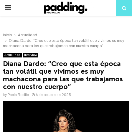
PRIMARY
MENU
Inicio
Actualidad
Diana Dardo: “Creo que esta época tan volátil que vivimos es muy
machacona para las que trabajamos con nuestro cuerpo”
Actualidad
Interview
Diana Dardo: “Creo que esta época
tan volátil que vivimos es muy
machacona para las que trabajamos
con nuestro cuerpo”
by
Paola Rosillo
4 de octubre de 2025