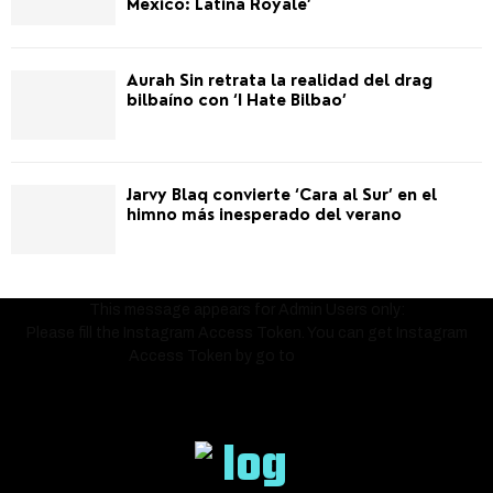
México: Latina Royale’
Aurah Sin retrata la realidad del drag
bilbaíno con ‘I Hate Bilbao’
Jarvy Blaq convierte ‘Cara al Sur’ en el
himno más inesperado del verano
This message appears for Admin Users only:
Please fill the Instagram Access Token. You can get Instagram
Access Token by go to
this page