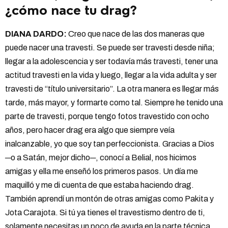
¿cómo nace tu drag?
DIANA DARDO:
Creo que nace de las dos maneras que
puede nacer una travesti. Se puede ser travesti desde niña;
llegar a la adolescencia y ser todavía más travesti, tener una
actitud travesti en la vida y luego, llegar a la vida adulta y ser
travesti de “título universitario”. La otra manera es llegar más
tarde, más mayor, y formarte como tal. Siempre he tenido una
parte de travesti, porque tengo fotos travestido con ocho
años, pero hacer drag era algo que siempre veía
inalcanzable, yo que soy tan perfeccionista. Gracias a Dios
─o a Satán, mejor dicho─, conocí a Belial, nos hicimos
amigas y ella me enseñó los primeros pasos. Un día me
maquilló y me di cuenta de que estaba haciendo drag.
También aprendí un montón de otras amigas como Pakita y
Jota Carajota. Si tú ya tienes el travestismo dentro de ti,
solamente necesitas un poco de ayuda en la parte técnica.