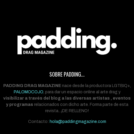
SOBRE PADDING...
PADDING DRAG MAGAZINE
nace desde la productora LGTBIQ+,
PALOMOCOJO
, para dar un espacio online al arte drag y
visibilizar a través del blog a las diversas artistas , eventos
y programas
relacionados con dicho arte. Forma parte de esta
revista...¡DE RELLENO!
Contacto:
hola@paddingmagazine.com