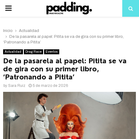
PRIMARY
MENU
Inicio
Actualidad
De la pasarela al papel: Pitita se va de gira con su primer libro,
‘Patronando a Pitita’
Actualidad
Drag Race
Eventos
De la pasarela al papel: Pitita se va
de gira con su primer libro,
‘Patronando a Pitita’
by
Sara Ruiz
5 de marzo de 2026