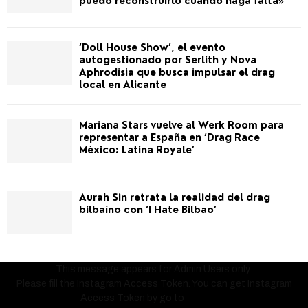
puedo reconstruirlo cuando haga falta»
‘Doll House Show’, el evento
autogestionado por Serlith y Nova
Aphrodisia que busca impulsar el drag
local en Alicante
Mariana Stars vuelve al Werk Room para
representar a España en ‘Drag Race
México: Latina Royale’
Aurah Sin retrata la realidad del drag
bilbaíno con ‘I Hate Bilbao’
This message appears for Admin Users only:
Please fill the Instagram Access Token. You can get Instagram
Access Token by go to
this page