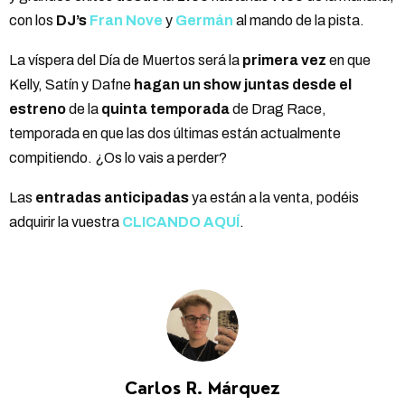
con los
DJ’s
Fran Nove
y
Germán
al mando de la pista.
La víspera del Día de Muertos será la
primera vez
en que
Kelly, Satín y Dafne
hagan un show juntas desde el
estreno
de la
quinta temporada
de Drag Race,
temporada en que las dos últimas están actualmente
compitiendo. ¿Os lo vais a perder?
Las
entradas anticipadas
ya están a la venta, podéis
adquirir la vuestra
CLICANDO AQUÍ
.
Carlos R. Márquez