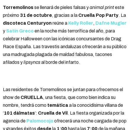
Torremolinos
se llenará de pieles falsas y
animal print
este
próximo
31 de octubre
, gracias a la
Cruella Pop Party
. La
discoteca Centuryon
reúne a
Kelly Roller
,
Dafne Mugler
y
Satín Greco
en la noche más terrorífica del año, para
celebrar Halloween con las icónicas concursantes de Drag
Race España. Las travestis andaluzas ofrecerán a su público
una madrugada plagada de maldad fabulosa, tacones
afilados y
lipsyncs
al borde del infarto.
Las residentes de Torremolinos se juntan para ofrecernos el
show de
CRUELLA
, una fiesta, que como bien indica su
nombre, tendrá como
temática
a la conocidísima villana de
‘
101 dálmatas
’:
Cruella de Vil
. La fiesta organizada por la
agencia de
Palomocojo
ofrecerá una noche cargada de pop
y grandes éxitos
desde
la
1:00
hasta las
7:00
de la mañana,