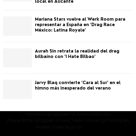
local en Alicante
Mariana Stars vuelve al Werk Room para
representar a España en ‘Drag Race
México: Latina Royale’
Aurah Sin retrata la realidad del drag
bilbaíno con ‘I Hate Bilbao’
Jarvy Blaq convierte ‘Cara al Sur’ en el
himno más inesperado del verano
This message appears for Admin Users only:
Please fill the Instagram Access Token. You can get Instagram
Access Token by go to
this page