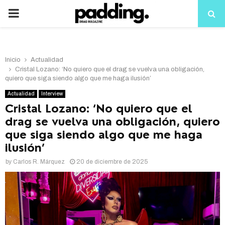
PRIMARY
MENU
Inicio
Actualidad
Cristal Lozano: ‘No quiero que el drag se vuelva una obligación,
quiero que siga siendo algo que me haga ilusión’
Actualidad
Interview
Cristal Lozano: ‘No quiero que el
drag se vuelva una obligación, quiero
que siga siendo algo que me haga
ilusión’
by
Carlos R. Márquez
20 de diciembre de 2025