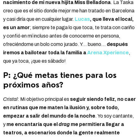
nacimiento de mi nueva hijita Miss Belladona
. La Taska
creo que es el sitio donde mejor me han tratado en Barcelona
y casi diría que en cualquier lugar.
Lucas
, que lleva el local,
es un amor
; siempre te paga lo que toca, te trata con cariño
y confió en mí incluso antes de conocerme en persona,
ofreciéndome un bolo como jurado. Y… bueno…
después
iremos a bailotear toda la familia a
Arena Xperience
,
que ya toca, ¡que es sábado!
P: ¿Qué metas tienes para los
próximos años?
Cristal
: Mi objetivo principal es
seguir siendo feliz, no caer
en rutinas que me maten la ilusión y, sobre todo,
empezar a salir del mundo de la noche
. Yo soy cantante,
y
me encantaría que el
drag
me permitiera llegar a
teatros, a escenarios donde la gente realmente