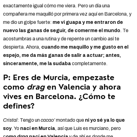
exactamente igual cómo me viera. Pero un día una
compañera me maquilló por primera vez aquí en Barcelona, y
me dio un golpe fuerte:
me vi guapa y me entraron de
nuevo las ganas de seguir, de comerme el mundo
. Te
acostumbras a una rutina y de repente un cambio así te
despierta. Ahora,
cuando me maquillo y me gusto en el
espejo, me da más ganas de salir a actuar; antes,
sinceramente, me la sudaba
completamente.
P: Eres de Murcia, empezaste
como
drag
en Valencia y ahora
vives en Barcelona. ¿Cómo te
defines?
Cristal
: Tengo un
cacao’
montado que
ni yo sé ya lo que
soy
. Yo
nací en Murcia
, así que Luis es murciano, pero
c
omo
drag
nací en Valencia
y de ahí es donde me