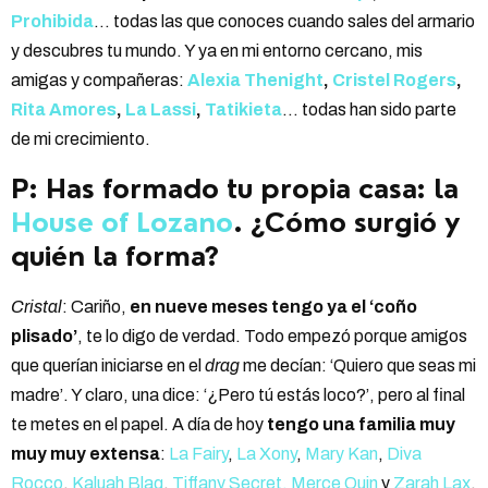
Prohibida
… todas las que conoces cuando sales del armario
y descubres tu mundo. Y ya en mi entorno cercano, mis
amigas y compañeras:
Alexia Thenight
,
Cristel Rogers
,
Rita Amores
,
La Lassi
,
Tatikieta
… todas han sido parte
de mi crecimiento.
P: Has formado tu propia casa: la
House of Lozano
. ¿Cómo surgió y
quién la forma?
Cristal
: Cariño,
en nueve meses tengo ya el ‘coño
plisado’
, te lo digo de verdad. Todo empezó porque amigos
que querían iniciarse en el
drag
me decían: ‘Quiero que seas mi
madre’. Y claro, una dice: ‘¿Pero tú estás loco?’, pero al final
te metes en el papel. A día de hoy
tengo una familia muy
muy muy extensa
:
La Fairy
,
La Xony
,
Mary Kan
,
Diva
Rocco
,
Kaluah Blaq
,
Tiffany Secret,
Merce Quin
y
Zarah Lax
,