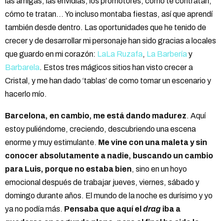
las amigas, las envidias, los promotores, cómo te contratan,
cómo te tratan… Yo incluso montaba fiestas, así que aprendí
también desde dentro. Las oportunidades que he tenido de
crecer y de desarrollar mi personaje han sido gracias a locales
que guardo en mi corazón:
LaLa Ruzafa
,
La Barbería
y
Barbarela
. Estos tres mágicos sitios han visto crecer a
Cristal, y me han dado ‘tablas’ de como tomar un escenario y
hacerlo mío.
Barcelona, en cambio, me está dando madurez
. Aquí
estoy puliéndome, creciendo, descubriendo una escena
enorme y muy estimulante.
Me vine con una maleta y sin
conocer absolutamente a nadie, buscando un cambio
para Luis, porque no estaba bien
, sino en un hoyo
emocional después de trabajar jueves, viernes, sábado y
domingo durante años. El mundo de la noche es durísimo y yo
ya no podía más.
Pensaba que aquí el
drag
iba a