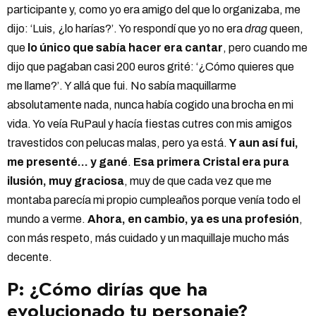
participante y, como yo era amigo del que lo organizaba, me
dijo: ‘Luis, ¿lo harías?’. Yo respondí que yo no era
drag
queen,
que
lo único que sabía hacer era cantar
, pero cuando me
dijo que pagaban casi 200 euros grité: ‘¿Cómo quieres que
me llame?’. Y allá que fui. No sabía maquillarme
absolutamente nada, nunca había cogido una brocha en mi
vida. Yo veía RuPaul y hacía fiestas cutres con mis amigos
travestidos con pelucas malas, pero ya está.
Y aun así fui,
me presenté… y gané
.
Esa primera Cristal era pura
ilusión, muy graciosa
, muy de que cada vez que me
montaba parecía mi propio cumpleaños porque venía todo el
mundo a verme.
Ahora, en cambio, ya es una profesión
,
con más respeto, más cuidado y un maquillaje mucho más
decente.
P: ¿Cómo dirías que ha
evolucionado tu personaje?