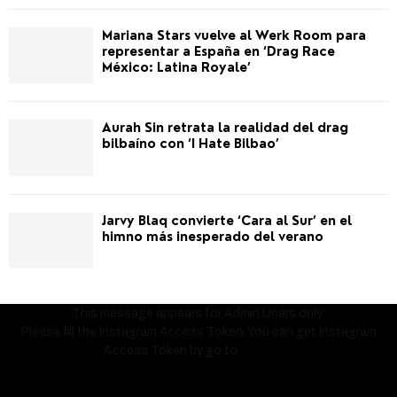
Mariana Stars vuelve al Werk Room para
representar a España en ‘Drag Race
México: Latina Royale’
Aurah Sin retrata la realidad del drag
bilbaíno con ‘I Hate Bilbao’
Jarvy Blaq convierte ‘Cara al Sur’ en el
himno más inesperado del verano
This message appears for Admin Users only:
Please fill the Instagram Access Token. You can get Instagram
Access Token by go to
this page