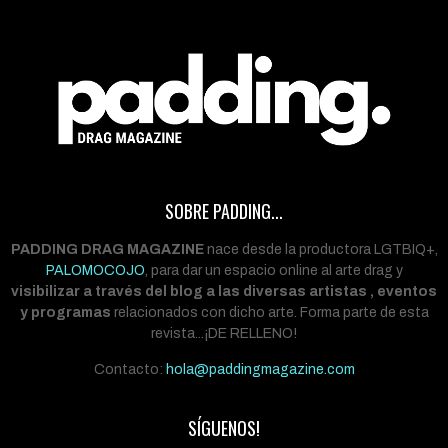
SOBRE PADDING...
PADDING DRAG MAGAZINE
nace desde la productora LGTBIQ+,
PALOMOCOJO
, para dar un espacio online al arte drag y
visibilizar a través del blog a las diversas artistas , eventos
y programas
relacionados con dicho arte. Forma parte de esta
revista...¡DE RELLENO!
Contacto:
hola@paddingmagazine.com
SÍGUENOS!