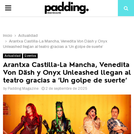
PRIMARY
MENU
Inicio
Actualidad
Arantxa Castilla-La Mancha, Venedita Von Däsh y Onyx
Unleashed llegan al teatro gracias a ‘Un golpe de suerte’
Actualidad
Eventos
Arantxa Castilla-La Mancha, Venedita
Von Däsh y Onyx Unleashed llegan al
teatro gracias a ‘Un golpe de suerte’
by
Padding Magazine
2 de septiembre de 2025