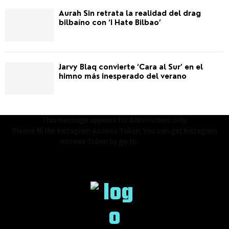
Aurah Sin retrata la realidad del drag
bilbaíno con ‘I Hate Bilbao’
Jarvy Blaq convierte ‘Cara al Sur’ en el
himno más inesperado del verano
This message appears for Admin Users only:
Please fill the Instagram Access Token. You can get Instagram
Access Token by go to
this page