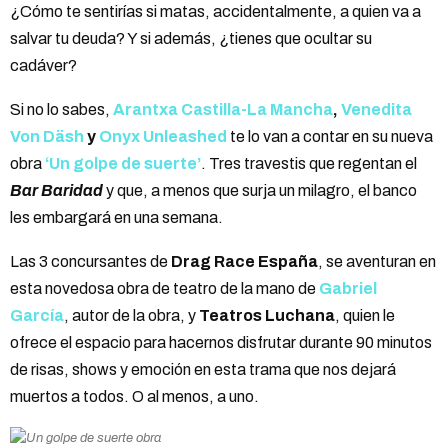
¿Cómo te sentirías si matas, accidentalmente, a quien va a
salvar tu deuda? Y si además, ¿tienes que ocultar su
cadáver?
Si no lo sabes,
Arantxa Castilla-La Mancha
,
Venedita
Von Däsh
y
Onyx Unleashed
te lo van a contar en su nueva
obra
‘Un golpe de suerte’
. Tres travestis que regentan el
Bar Baridad
y que, a menos que surja un milagro, el banco
les embargará en una semana.
Las 3 concursantes de
Drag Race España
, se aventuran en
esta novedosa obra de teatro de la mano de
Gabriel
García
, autor de la obra, y
Teatros Luchana
, quien le
ofrece el espacio para hacernos disfrutar durante 90 minutos
de risas, shows y emoción en esta trama que nos dejará
muertos a todos. O al menos, a uno.